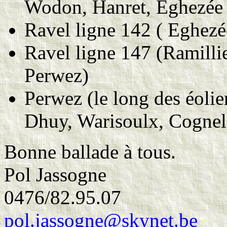
Wodon, Hanret, Eghezée
Ravel ligne 142 ( Eghezée
Ravel ligne 147 (Ramilli
Perwez)
Perwez (le long des éolie
Dhuy, Warisoulx, Cognel
Bonne ballade à tous.
Pol Jassogne
0476/82.95.07
pol.jassogne@skynet.be