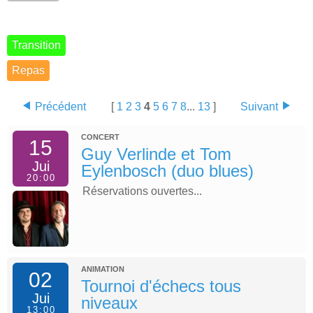
Transition
Repas
Précédent
[
1
2
3
4
5
6
7
8
...
13
]
Suivant
CONCERT
15
Guy Verlinde et Tom
Jui
Eylenbosch (duo blues)
20:00
Réservations ouvertes...
ANIMATION
02
Tournoi d'échecs tous
Jui
niveaux
13:00