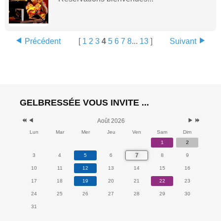
Précédent
[
1
2
3
4
5
6
7
8
...
13
]
Suivant
GELBRESSÉE VOUS INVITE ...
Août 2026
Lun
Mar
Mer
Jeu
Ven
Sam
Dim
1
2
7
3
4
5
6
8
9
10
11
12
13
14
15
16
17
18
19
20
21
22
23
24
25
26
27
28
29
30
31