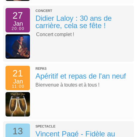
CONCERT
27
Didier Laloy : 30 ans de
Jan
carrière, cela se fête !
20:00
Concert complet !
REPAS
21
Apéritif et repas de l'an neuf
Jan
Bienvenue à toutes et à tous !
11:00
SPECTACLE
13
Vincent Pagé - Fidèle au