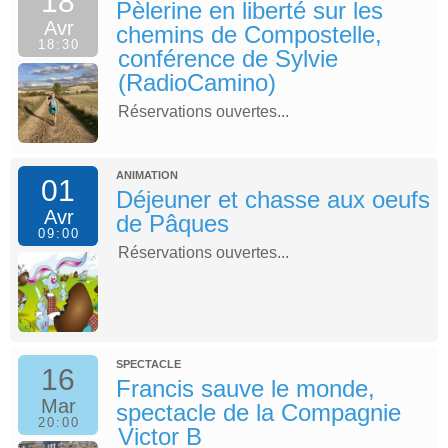
18
Pèlerine en liberté sur les
Avr
chemins de Compostelle,
18:30
conférence de Sylvie
(RadioCamino)
Réservations ouvertes...
ANIMATION
01
Déjeuner et chasse aux oeufs
Avr
de Pâques
09:00
Réservations ouvertes...
SPECTACLE
16
Francis sauve le monde,
Mar
spectacle de la Compagnie
20:00
Victor B