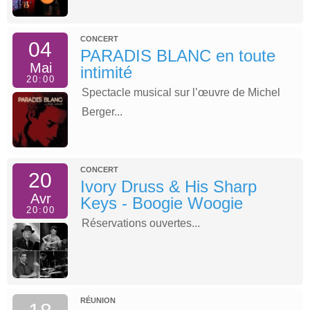
CONCERT
04
PARADIS BLANC en toute
Mai
intimité
20:00
Spectacle musical sur l’œuvre de Michel
Berger...
CONCERT
20
Ivory Druss & His Sharp
Avr
Keys - Boogie Woogie
20:00
Réservations ouvertes...
RÉUNION