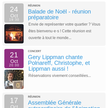
RÉUNION
24
Balade de Noël - réunion
Oct
préparatoire
19:30
Envie de représenter votre quartier ? Vous
êtes bienvenu·e·s ! Cette réunion est
ouverte à tout le monde...
CONCERT
21
Gery Lippman chante
Oct
Polnareff, Christophe, et
20:00
Lippman aussi !
Réservations vivement conseillées...
RÉUNION
17
Assemblée Générale
Oct