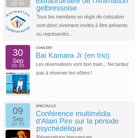
extraordinaire de l'Animation
20:00
gelbressoise
Tous les membres en règle de cotisation
sont donc vivement invités à être présents
ou représentés...
CONCERT
30
Bai Kamara Jr (en trio)
Sep
Les réservations vont bon train... Ne tardez
20:00
pas à réserver les vôtres !
SPECTACLE
09
Conférence multimédia
Sep
d'Alain Pire sur la période
20:00
psychédélique
Réservations bienvenues...