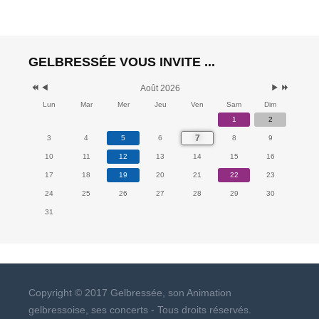
25 novembre 2017 -
20:00
GELBRESSÉE VOUS INVITE ...
Août 2026
Lun
Mar
Mer
Jeu
Ven
Sam
Dim
1
2
7
3
4
5
6
8
9
10
11
12
13
14
15
16
17
18
19
20
21
22
23
24
25
26
27
28
29
30
31
Copyright © 2017 Gelbressée, son Animation
gelbressoise, ses concerts - Tous droits réservés.