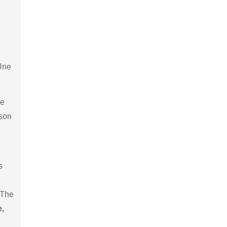
 Une
ne
 son
s
 The
e,