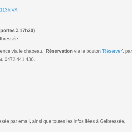
u113hjVA
 portes à 17h30)
elbressée
ence via le chapeau.
Réservation
via le bouton '
Réserver
', pa
u 0472.441.430.
sée par email, ainsi que toutes les infos liées à Gelbressée,