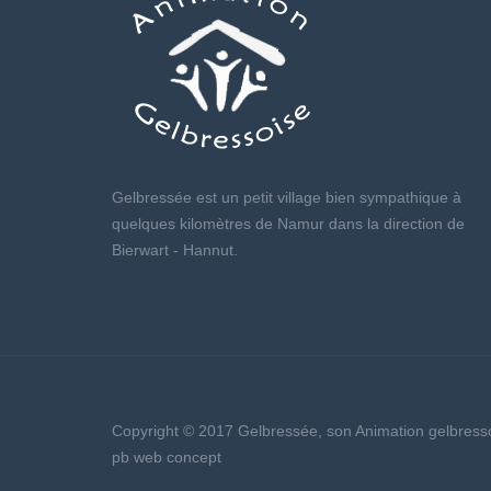
Nadine Challe
Nad
(2)
12 avril 2026 - 18:00
12 a
Gérard Verlaine
Ch
(1)
12 avril 2026 - 18:00
12 a
Rigo Myriam
Oli
(4)
Gelbressée est un petit village bien sympathique à
12 avril 2026 - 18:00
12 a
quelques kilomètres de Namur dans la direction de
Bierwart - Hannut.
Kegels
Is
(2)
12 avril 2026 - 18:00
12 a
Thierry Hinyot
Ch
(2)
12 avril 2026 - 18:00
12 a
Copyright © 2017 Gelbressée, son Animation gelbressoi
pb web concept