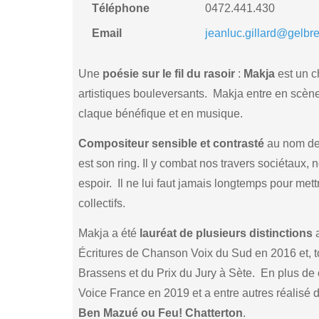
Téléphone
0472.441.430
Email
jeanluc.gillard@gelbr
Une
poésie sur le fil du rasoir
:
Makja
est un c
artistiques bouleversants. Makja entre en scèn
claque bénéfique et en musique.
Compositeur sensible et contrasté
au nom de 
est son ring. Il y combat nos travers sociétaux, 
espoir. Il ne lui faut jamais longtemps pour me
collectifs.
Makja a été
lauréat de plusieurs distinctions
a
Écritures de Chanson Voix du Sud en 2016 et, 
Brassens et du Prix du Jury à Sète. En plus de
Voice France en 2019 et a entre autres réalisé
Ben Mazué ou Feu! Chatterton
.