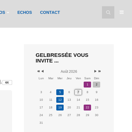
FOS
ECHOS
CONTACT
GELBRESSÉE VOUS
INVITE ...
Août 2026
Lun
Mar
Mer
Jeu
Ven
Sam
Dim
44
1
2
7
3
4
5
6
8
9
10
11
12
13
14
15
16
17
18
19
20
21
22
23
24
25
26
27
28
29
30
31