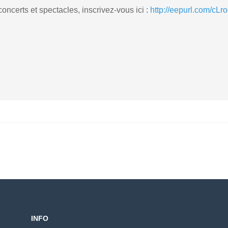
ncerts et spectacles, inscrivez-vous ici :
http://eepurl.com/cLr
bellle Fissette
vandenberghe Annick
(1)
(2)
vril 2026 - 18:00
12 avril 2026 - 18:00
antal Godard
Alain Antoine
(1)
(2)
vril 2026 - 18:00
12 avril 2026 - 18:00
efroid Anne-Claire
Marion Sabine
(2)
(1)
vril 2026 - 18:00
12 avril 2026 - 18:00
INFO