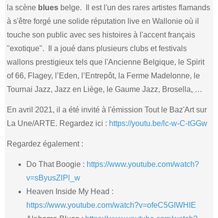
la scène
blues
belge. Il est l'un des rares artistes flamands
à s'être forgé une solide réputation live en Wallonie où il
touche son public avec ses histoires à l'accent français
"exotique". Il a joué dans plusieurs clubs et festivals
wallons prestigieux tels que l'Ancienne Belgique, le Spirit
of 66, Flagey, l’Eden, l’Entrepôt, la Ferme Madelonne, le
Tournai Jazz, Jazz en Liège, le Gaume Jazz, Brosella, …
En avril 2021, il a été invité à l'émission Tout le Baz'Art sur
La Une/ARTE. Regardez ici :
https://youtu.be/lc-w-C-tGGw
Regardez également :
Do That Boogie :
https://www.youtube.com/watch?
v=sByusZlPl_w
Heaven Inside My Head :
https://www.youtube.com/watch?v=ofeC5GIWHIE