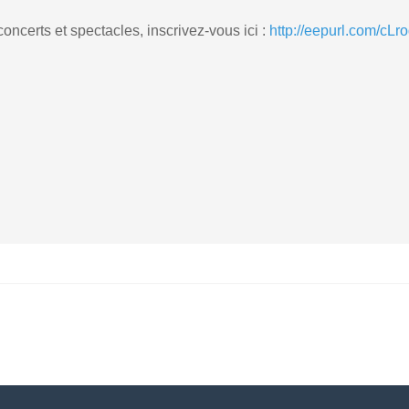
ncerts et spectacles, inscrivez-vous ici :
http://eepurl.com/cLr
se Kog
Marie Cécile Arquin-Waut
(6)
anvier 2024 - 20:00
12 janvier 2024 - 20:30
ryse Debande - Van Yck
Baudouin DUSSART
(3)
(2)
anvier 2024 - 20:00
13 janvier 2024 - 20:00