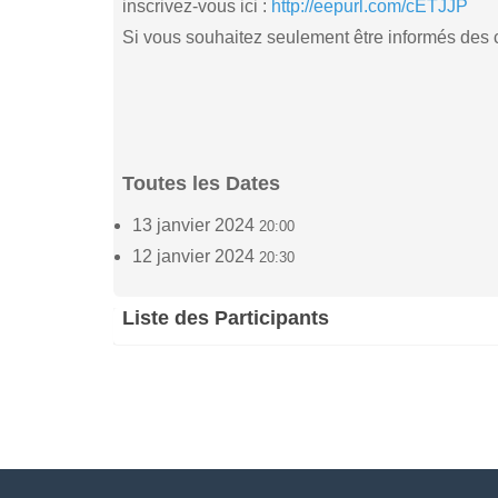
inscrivez-vous ici :
http://eepurl.com/cETJJP
Si vous souhaitez seulement être informés des co
Toutes les Dates
13 janvier 2024
20:00
12 janvier 2024
20:30
Liste des Participants
A.M. de Kerchove
Ro
(2)
12 janvier 2024 - 20:30
13 j
Agnès HUYBENS
Ma
(2)
13 janvier 2024 - 20:00
13 j