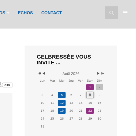
FOS
ECHOS
CONTACT
GELBRESSÉE VOUS
INVITE ...
Août 2026
Lun
Mar
Mer
Jeu
Ven
Sam
Dim
238
1
2
8
3
4
5
6
7
9
10
11
12
13
14
15
16
17
18
19
20
21
22
23
24
25
26
27
28
29
30
31