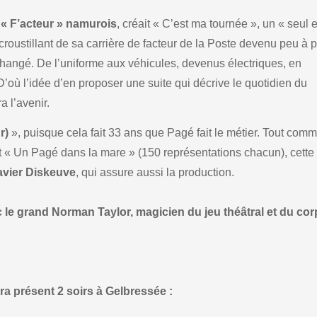
 « F’acteur » namurois
, créait « C’est ma tournée », un « seul 
croustillant de sa carrière de facteur de la Poste devenu peu à 
changé. De l’uniforme aux véhicules, devenus électriques, en
 D’où l’idée d’en proposer une suite qui décrive le quotidien du
 l’avenir.
r)
», puisque cela fait 33 ans que Pagé fait le métier. Tout com
 « Un Pagé dans la mare » (150 représentations chacun), cette
avier Diskeuve
, qui assure aussi la production.
 le grand Norman Taylor, magicien du jeu théâtral et du co
a présent 2 soirs à Gelbressée :