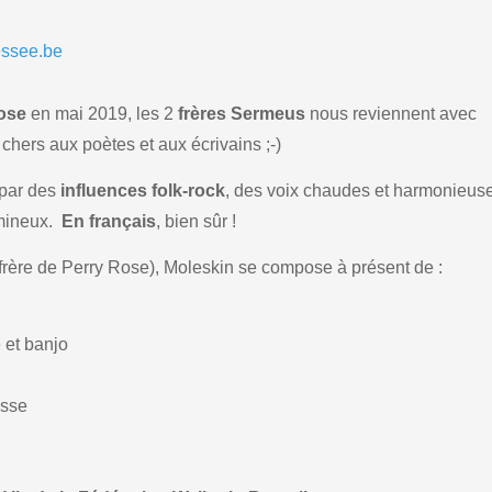
essee.be
Rose
en mai 2019, les 2
frères Sermeus
nous reviennent avec
 chers aux poètes et aux écrivains ;-)
 par des
influences folk-rock
, des voix chaudes et harmonieus
umineux.
En français
, bien sûr !
 frère de Perry Rose), Moleskin se compose à présent de :
 et banjo
asse