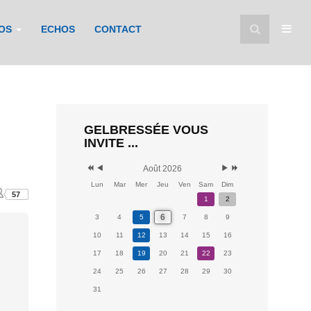
FOS
ECHOS
CONTACT
GELBRESSÉE VOUS
INVITE ...
Août 2026
Lun
Mar
Mer
Jeu
Ven
Sam
Dim
57
1
2
6
3
4
5
7
8
9
10
11
12
13
14
15
16
17
18
19
20
21
22
23
24
25
26
27
28
29
30
31