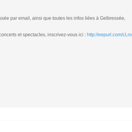
sée par email, ainsi que toutes les infos liées à Gelbressée,
ncerts et spectacles, inscrivez-vous ici :
http://eepurl.com/cLr
eille Bricmant
Monique Fraiture
(2)
(1)