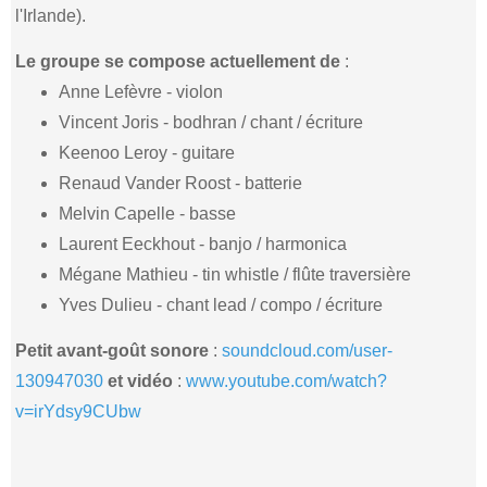
l'Irlande).
Le groupe se compose actuellement de
:
Anne Lefèvre - violon
Vincent Joris - bodhran / chant / écriture
Keenoo Leroy - guitare
Renaud Vander Roost - batterie
Melvin Capelle - basse
Laurent Eeckhout - banjo / harmonica
Mégane Mathieu - tin whistle / flûte traversière
Yves Dulieu - chant lead / compo / écriture
Petit avant-goût sonore
:
soundcloud.com/user-
130947030
et vidéo
:
www.youtube.com/watch?
v=irYdsy9CUbw