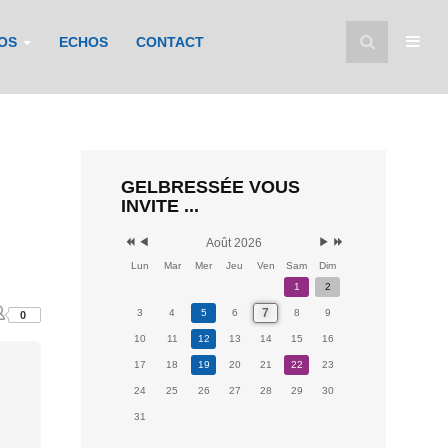
FOS
ECHOS
CONTACT
GELBRESSÉE VOUS
INVITE ...
Août 2026
Lun
Mar
Mer
Jeu
Ven
Sam
Dim
1
2
7
3
4
5
6
8
9
0
10
11
12
13
14
15
16
17
18
19
20
21
22
23
24
25
26
27
28
29
30
31