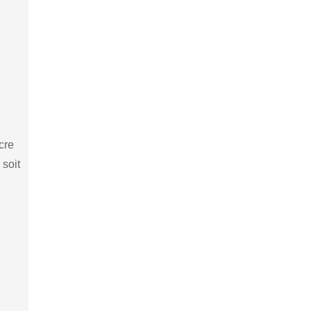
cre
 soit