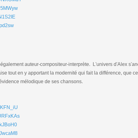
fZe5MWyw
EN1S2IE
3pd2sw
, également auteur-compositeur-interprète. L'univers d'Alex s'an
se tout en y apportant la modernité qui fait la différence, que ce
l'évidence mélodique de ses chansons.
XeKFN_iU
NURFxKAs
skJBoH0
EJwcaM8