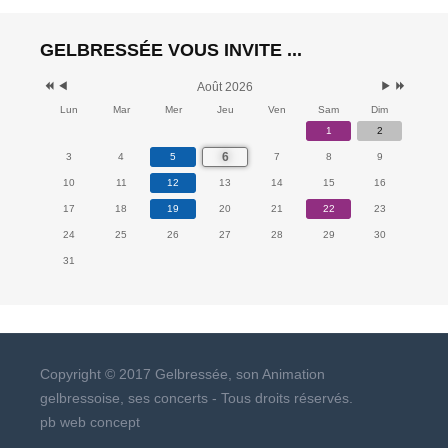
GELBRESSÉE VOUS INVITE ...
Août 2026
Lun
Mar
Mer
Jeu
Ven
Sam
Dim
1
2
6
3
4
5
7
8
9
10
11
12
13
14
15
16
17
18
19
20
21
22
23
24
25
26
27
28
29
30
31
Copyright © 2017 Gelbressée, son Animation
gelbressoise, ses concerts - Tous droits réservés.
pb web concept