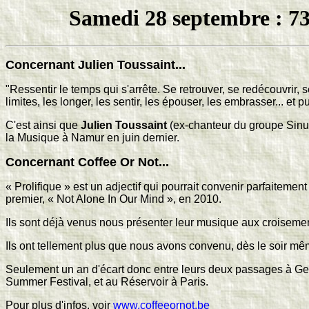
Samedi 28 septembre : 73
Concernant Julien Toussaint...
"Ressentir le temps qui s'arrête. Se retrouver, se redécouvrir, s
limites, les longer, les sentir, les épouser, les embrasser... et 
C'est ainsi que
Julien Toussaint
(ex-chanteur du groupe Sinus
la Musique à Namur en juin dernier.
Concernant Coffee Or Not...
« Prolifique » est un adjectif qui pourrait convenir parfaitemen
premier, « Not Alone In Our Mind », en 2010.
Ils sont déjà venus nous présenter leur musique aux croisement
I
ls ont tellement plus que nous avons convenu, dès le soir m
Seulement un an d'écart donc entre leurs deux passages à Ge
Summer Festival, et au Réservoir à Paris.
Pour plus d'infos, voir
www.coffeeornot.be