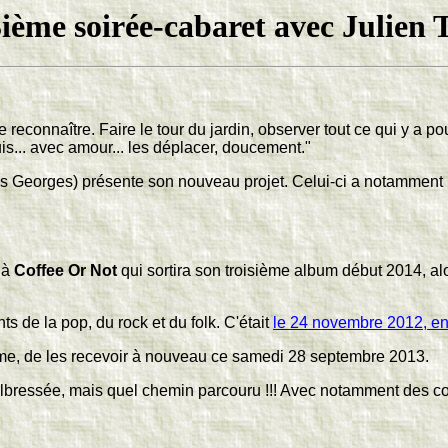
ième soirée-cabaret avec Julien T
e reconnaître. Faire le tour du jardin, observer tout ce qui y a po
puis... avec amour... les déplacer, doucement."
 Georges) présente son nouveau projet. Celui-ci a notamment re
t à
Coffee Or Not
qui sortira son troisième album début 2014, alo
s de la pop, du rock et du folk. C'était
le 24 novembre 2012, en
ême, de les recevoir à nouveau ce samedi 28 septembre 2013.
lbressée, mais quel chemin parcouru !!! Avec notamment des co