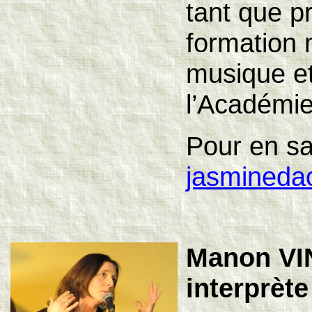
tant que p
formation m
musique e
l’Académi
Pour en sa
jasmineda
Manon VI
interprèt