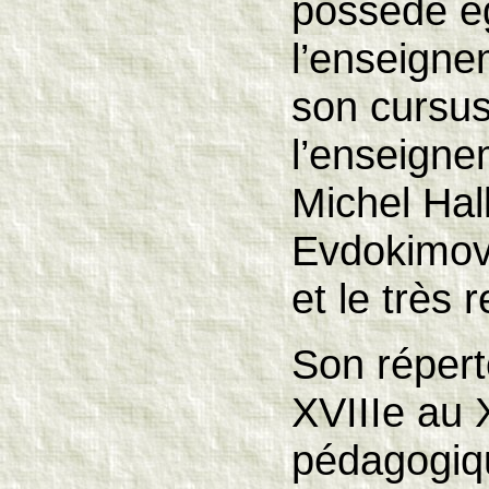
possède ég
l’enseigne
son cursus 
l’enseigne
Michel Hal
Evdokimov
et le très 
Son répert
XVIIIe au 
pédagogiqu