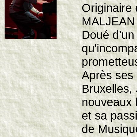
Originaire
MALJEAN a
Doué d’un s
qu'incompa
prometteuse
Après ses 
Bruxelles,
nouveaux h
et sa passi
de Musique