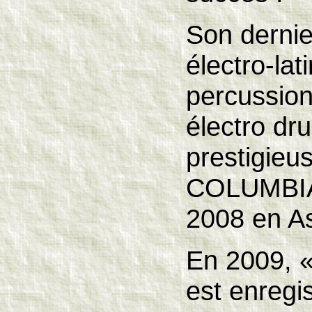
Son derni
électro-lat
percussion
électro dru
prestigieu
COLUMBIA 
2008 en As
En 2009,
est enregi