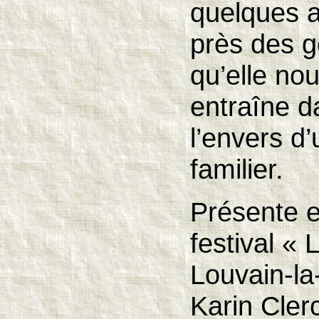
quelques a
près des ge
qu’elle no
entraîne d
l’envers d
familier.
Présente e
festival « 
Louvain-la
Karin Cler