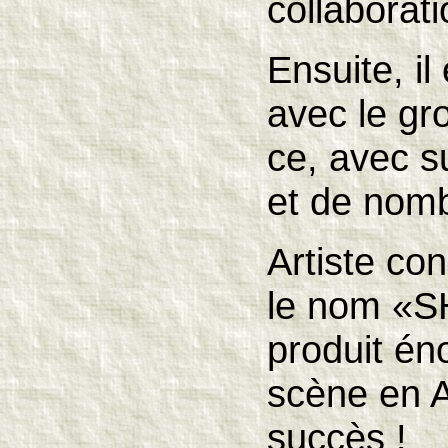
collaborati
Ensuite, i
avec le g
ce, avec s
et de nomb
Artiste co
le nom «S
produit én
scène en A
succès !