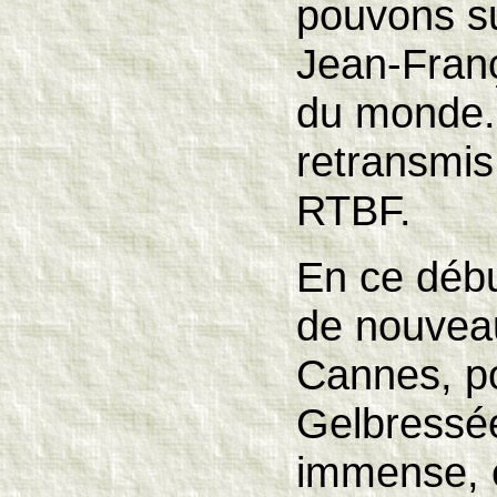
pouvons su
Jean-Fran
du monde.
retransmis 
RTBF.
En ce débu
de nouvea
Cannes, po
Gelbressée
immense, e