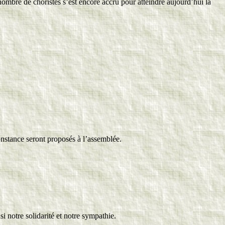
 nombre de choristes s’est encore accru pour atteindre aujourd’hui la
onstance seront proposés à l’assemblée.
i notre solidarité et notre sympathie.