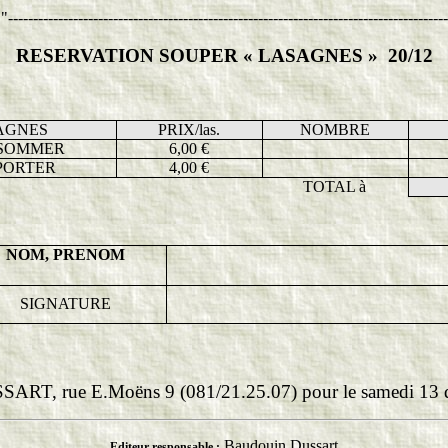
"
----------------------------------------------------------------------------------------
RESERVATION SOUPER « LASAGNES »
20/12
AGNES
PRIX/las.
NOMBRE
SOMMER
6,00 €
PORTER
4,00 €
TOTAL
à
NOM, PRENOM
SIGNATURE
SSART, rue E.Moëns 9 (081/21.25.07) pour le samedi 13 d
Baudouin Dussart
Editeur responsable :