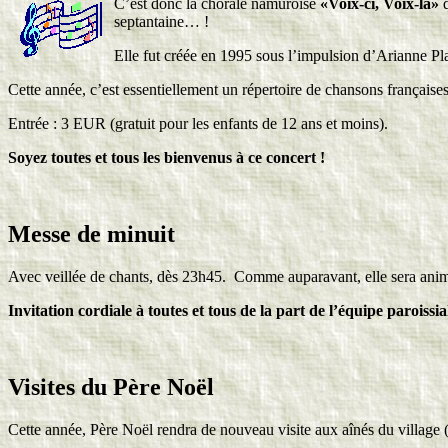
C’est donc la chorale namuroise
«Voix-ci, Voix-là»
q
septantaine… !
Elle fut créée en 1995 sous l’impulsion d’Arianne Pl
Cette année, c’est essentiellement un répertoire de chansons française
Entrée : 3 EUR (gratuit pour les enfants de 12 ans et moins).
Soyez toutes et tous les bienvenus à ce concert !
Messe de minuit
Avec veillée de chants, dès 23h45. Comme auparavant, elle sera animée
Invitation cordiale à toutes et tous de la part de l’équipe paroissia
Visites du Père Noël
Cette année, Père Noël rendra de nouveau visite aux aînés du village (7