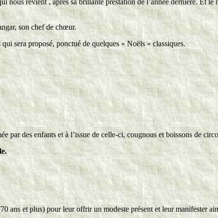
ui nous revient , après sa brillante prestation de l’année dernière. Et le
angar, son chef de chœur.
s qui sera proposé, ponctué de quelques « Noëls » classiques.
 par des enfants et à l’issue de celle-ci, cougnous et boissons de circ
le.
0 ans et plus) pour leur offrir un modeste présent et leur manifester ains