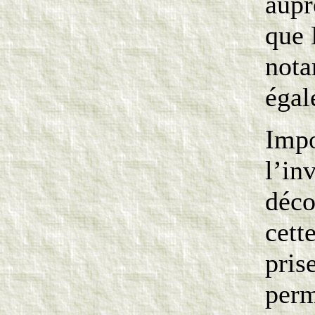
aupr
que 
nota
égal
Impo
l’in
déco
cett
pris
perm