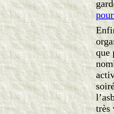
gard
pour
Enfi
orga
que 
nomb
acti
soir
l’as
très