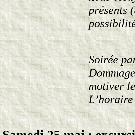
présents 
possibil
Soirée par
Dommage,
motiver l
L’horaire
Samedi 25 mai : excurs