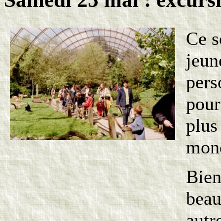
Ce s
jeun
pers
pour
plus
mond
Bien
beau
autr