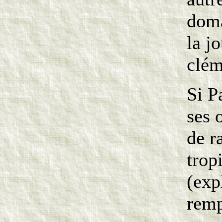
doma
la j
clém
Si P
ses 
de r
trop
(exp
remp