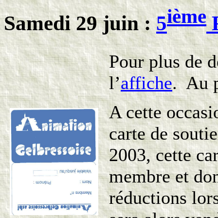
ième
Samedi 29 juin :
5
F
Pour plus de dé
l’
affiche
. Au p
A cette occasi
carte de sout
2003, cette ca
membre et donn
réductions lors