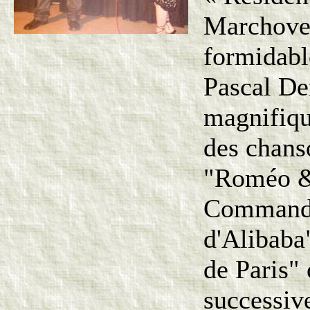
Marchovel
formidabl
Pascal D
magnifiqu
des chans
"Roméo & 
Commande
d'Alibaba
de Paris"
successi