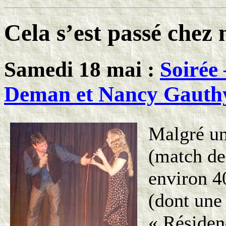
Cela s’est passé che
Samedi 18 mai :
Soirée 
Deman et Nancy Gauth
Malgré un
(match de
environ 40
(dont une 
« Résiden