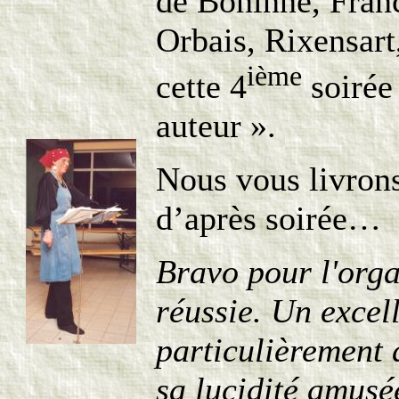
de Boninne, Fran
Orbais, Rixensart
ième
cette 4
soirée
auteur ».
Nous vous livron
d’après soirée…
Bravo pour l'orga
réussie. Un excel
particulièrement
sa lucidité amusé