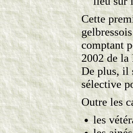
lieu sur 
Cette prem
gelbressois
comptant p
2002 de la
De plus, i
sélective 
Outre les ca
les vété
les ainés