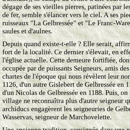
dégage de ses vieilles pierres, patinées par l
de fer, semble s'élancer vers le ciel. A ses pi
ruisseaux "La Gelbressée" et "Le Franc-Waret
saules et d'aulnes.
Depuis quand existe-t-elle ? Elle serait, affir
fort de la localité. Ce dernier s'élevait, en e
l'église actuelle. Cette demeure fortifiée, do
occupée par de puissants Seigneurs, amis des
chartes de l'époque qui nous révèlent leur nom
1126, d'un autre Gislebert de Gelbressée en 1
d'un Nicolas de Gelbressée en 1188. Puis, on 
village ne reconnaîtra plus d'autre seigneur
archiducs engagèrent les seigneuries de Gelb
Wasservas, seigneur de Marchovelette.
Une ancienne tradition, consignée dans une p