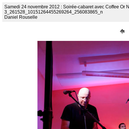
Samedi 24 novembre 2012 : Soirée-cabaret avec Coffee Or Not
3_261528_10151264455269264_256083865_n
Daniel Rouselle